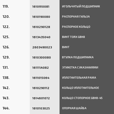
119.
1610910081
ИГОЛЬЧАТЫЙ ПОДШИПНИК
120.
1610190080
РАСПОРНАЯ ГИЛЬЗА
122.
1610290128
РАСПОРНОЕ КОЛЬЦО
125.
1613435040
ВИНТ TORX GBH8
126.
2603490023
ВИНТ
129.
1610300080
ВТУЛКА ПОДШИПНИКА
131.
161111A082
ЭТИКЕТКА С УКАЗАНИЯМИ
138.
1611015064
УПЛОТНИТЕЛЬНАЯ РАМА
142.
1610290112
КОЛЬЦО УПЛОТНИТЕЛЬНОЕ
143.
1614601072
КОЛЬЦО СТОПОРНОЕ GBH8-45
144.
1610103025
ОПОРНАЯ ШАЙБА