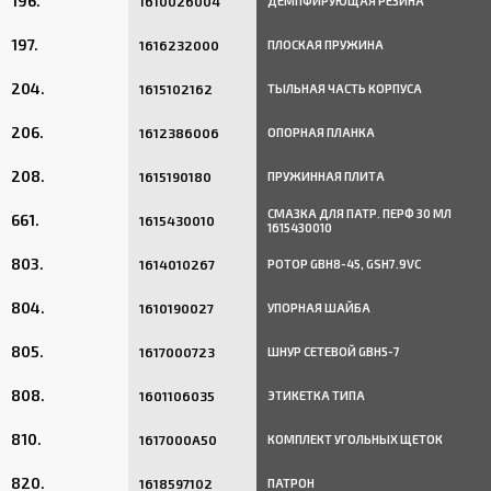
196.
1610026004
ДЕМПФИРУЮЩАЯ РЕЗИНА
197.
1616232000
ПЛОСКАЯ ПРУЖИНА
204.
1615102162
ТЫЛЬНАЯ ЧАСТЬ КОРПУСА
206.
1612386006
ОПОРНАЯ ПЛАНКА
208.
1615190180
ПРУЖИННАЯ ПЛИТА
СМАЗКА ДЛЯ ПАТР. ПЕРФ 30 МЛ
661.
1615430010
1615430010
803.
1614010267
РОТОР GBH8-45, GSH7.9VC
804.
1610190027
УПОРНАЯ ШАЙБА
805.
1617000723
ШНУР СЕТЕВОЙ GBH5-7
808.
1601106035
ЭТИКЕТКА ТИПА
810.
1617000A50
КОМПЛЕКТ УГОЛЬНЫХ ЩЕТОК
820.
1618597102
ПАТРОН