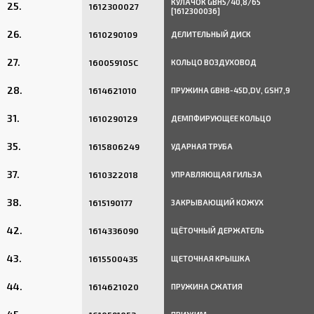
КУЛАЧОК GBH5/40,8/65
25.
1612300027
[1612300036]
26.
1610290109
ДЕЛИТЕЛЬНЫЙ ДИСК
27.
160059105C
КОЛЬЦО ВОЗДУХОВОД
28.
1614621010
ПРУЖИНА GBH8-45D,DV, GSH7,9
31.
1610290129
ДЕМПФИРУЮЩЕЕ КОЛЬЦО
35.
1615806249
УДАРНАЯ ТРУБА
37.
1610322018
УПРАВЛЯЮЩАЯ ГИЛЬЗА
38.
1615190177
ЗАКРЫВАЮЩИЙ КОЖУХ
42.
1614336090
ЩЁТОЧНЫЙ ДЕРЖАТЕЛЬ
43.
1615500435
ЩЕТОЧНАЯ КРЫШКА
44.
1614621020
ПРУЖИНА СЖАТИЯ