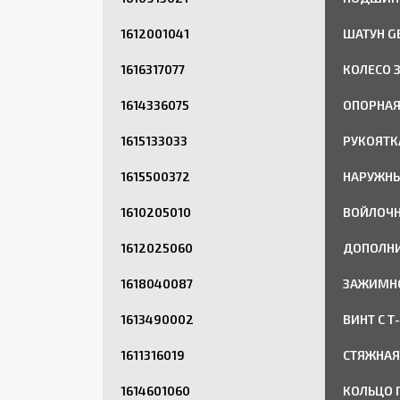
1612001041
ШАТУН G
1616317077
КОЛЕСО 
1614336075
ОПОРНАЯ
1615133033
РУКОЯТК
1615500372
НАРУЖНЫ
1610205010
ВОЙЛОЧН
1612025060
ДОПОЛНИ
1618040087
ЗАЖИМН
1613490002
ВИНТ С 
1611316019
СТЯЖНАЯ
1614601060
КОЛЬЦО 