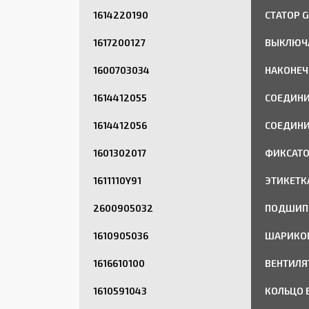
1614220190
СТАТОР G
1617200127
ВЫКЛЮЧ
1600703034
НАКОНЕЧ
1614412055
СОЕДИНИ
1614412056
СОЕДИНИ
1601302017
ФИКСАТО
1611110Y91
ЭТИКЕТ
2600905032
ПОДШИПН
1610905036
ШАРИКО
1616610100
ВЕНТИЛЯ
1610591043
КОЛЬЦО 