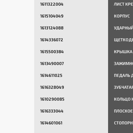
1611322004
ЛИСТ КР
1615104049
КОРПУС
1613124088
УДАРНЫЙ
1614336072
ЩЕТКОД
1615500384
КРЫШКА 
1613490007
ЗАЖИМН
1614611025
ПЕДАЛЬ 
1616328049
ЗУБЧАТА
1610290085
КОЛЬЦО 
1616333044
ПЛОСКОЕ
1614601061
СТОПОРН