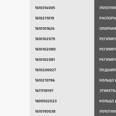
1610314005
УПЛОТНЯ
1610211019
РАСПОРН
1610101626
ОПОРНА
1610102079
РЕГУЛИР
1610102080
РЕГУЛИР
1610102081
РЕГУЛИР
1610200027
ПОДШИП
1610210196
КОЛЬЦО 
1611110Y97
ЭТИКЕТК
1600502023
КОЛЬЦО 
1610190038
УПЛОТНИ