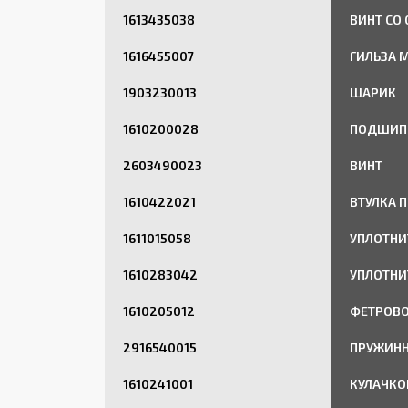
1613435038
ВИНТ СО
1616455007
ГИЛЬЗА 
1903230013
ШАРИК
1610200028
ПОДШИП
2603490023
ВИНТ
1610422021
ВТУЛКА 
1611015058
УПЛОТНИ
1610283042
УПЛОТНИ
1610205012
ФЕТРОВО
2916540015
ПРУЖИНН
1610241001
КУЛАЧКО