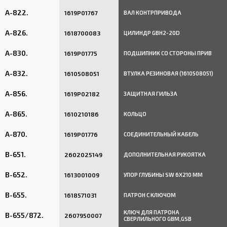
A-822.
1619P01767
ВАЛ КОНТРПРИВОДА
A-826.
1618700083
ЦИЛИНДР GBH2-20D
A-830.
1619P01775
ПОДШИПНИК СО СТОРОНЫ ПРИВ
A-832.
1610508051
ВТУЛКА РЕЗИНОВАЯ (1610508051)
A-856.
1619P02182
ЗАЩИТНАЯ ГИЛЬЗА
A-865.
1610210186
КОЛЬЦО
A-870.
1619P01776
СОЕДИНИТЕЛЬНЫЙ КАБЕЛЬ
B-651.
2602025149
ДОПОЛНИТЕЛЬНАЯ РУКОЯТКА
B-652.
1613001009
УПОР ГЛУБИНЫ SW 6X210 MM
B-655.
1618571031
ПАТРОН С КЛЮЧОМ
КЛЮЧ ДЛЯ ПАТРОНА
B-655/872.
2607950007
СВЕРЛИЛЬНОГО GBM,GSB