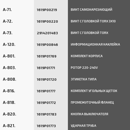
A-71.
1619P00219
ВИНТ САМОНАРЕЗАЮЩИЙ
A-72.
1619P00220
ВИНТ С ГОЛОВКОЙ TORX 3X10
A-73.
2914201483
ВИНТ С ГОЛОВКОЙ TORX
A-120.
1619P00846
ИНФОРМАЦИОННАЯ НАКЛЕЙКА
A-801.
1619P01769
КОМПЛЕКТ КОРПУСА
A-803.
1619P01771
РОТОР 220-240V
A-808.
1619P01720
ЭТИКЕТКА ТИПА
A-816.
1619P01777
КОМПЛЕКТ УГОЛЬНЫХ ЩЕТОК
A-818.
1619P01772
ПРОМЕЖУТОЧНЫЙ ФЛАНЕЦ
A-820.
1619P01783
КНОПКА ВЫКЛЮЧАТЕЛЯ
A-821.
1619P01773
УДАРНАЯ ТРУБА