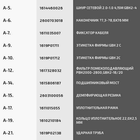
A-5.
1614460026
ШНУР СЕТЕВОЙ 2.0-1.0 4,15М GBH2-4
A-6.
2600703018
НАКОНЕЧНИК ?7,3-?8,6X76 MM
A-7.
1611035007
ФИКСАТОР КАБЕЛЯ
A-9.
1619P01711
ЭТИКЕТКА ФИРМЫ GBH 2 C
A-10.
1619P01712
ЭТИКЕТКА ФИРМЫ GBH 2C
ФИЛЬТР ПОМЕХОПОДАВЛЯЮЩИЙ
A-12.
1617328032
PBH2000-2800,GBH2-18/20
A-14.
1615806187
ПОДШИПНИКОВЫЙ МОСТ
A-15.
2603100056
ДЕМПФИРУЮЩАЯ РЕЗИНА
A-17.
1611015055
УПЛОТНИТЕЛЬНАЯ РАМА
КОЛЬЦО УПЛОТНИТЕЛЬНОЕ 22,0X2,5
A-19.
1610210184
MM
A-21.
1619P02138
УДАРНАЯ ТРУБА