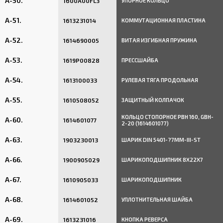
A-50.
1600A00FL3
УПОРНОЕ КОЛЬЦО
A-51.
1613231014
КОММУТАЦИОННАЯ ПЛАСТИНА
A-52.
1614690005
ВИТАЯ ИЗГИБНАЯ ПРУЖИНА
A-53.
1619P00828
ПРЕССШАЙБА
A-54.
1613100033
РУЛЕВАЯ ТЯГА ПРОДОЛЬНАЯ
A-55.
1610508052
ЗАЩИТНЫЙ КОЛПАЧОК
КОЛЬЦО СТОПОРНОЕ PBH 160, GBH-
A-60.
1614601077
2-20 (1614601077)
A-63.
1903230013
ШАРИК DIN 5401-?7MM-III-ST
A-66.
1900905029
ШАРИКОПОДШИПНИК 8X22X7
A-67.
1610905033
ШАРИКОПОДШИПНИК
A-68.
1614601052
УПЛОТНИТЕЛЬНАЯ ШАЙБА
A-69.
1613231016
КНОПКА РЕВЕРСА