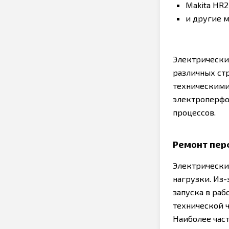
Makita HR
и другие м
Электрический
различных ст
техническими
электроперфо
процессов.
Ремонт пер
Электрически
нагрузки. Из-
запуска в раб
технической 
Наиболее час