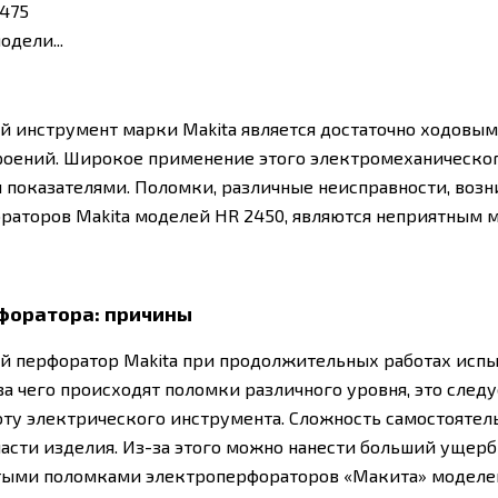
2475
одели...
 инструмент марки Makita является достаточно ходовым 
роений. Широкое применение этого электромеханическо
 показателями. Поломки, различные неисправности, воз
раторов Makita моделей HR 2450, являются неприятным 
форатора: причины
й перфоратор Makita при продолжительных работах исп
за чего происходят поломки различного уровня, это след
оту электрического инструмента. Сложность самостоятел
части изделия. Из-за этого можно нанести больший ущер
тыми поломками электроперфораторов «Макита» моделей