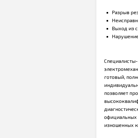
Разрыв ре
Неисправн
Выход из с
Нарушение
Специалисты-
электромехани
готовый, пол
индивидуальн
позволяет пр
высококвалиф
диагностичес
официальных 
изношенных к