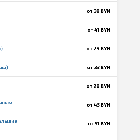
от 38 BYN
от 41 BYN
)
от 29 BYN
ры)
от 33 BYN
от 28 BYN
малые
от 43 BYN
ольшие
от 51 BYN